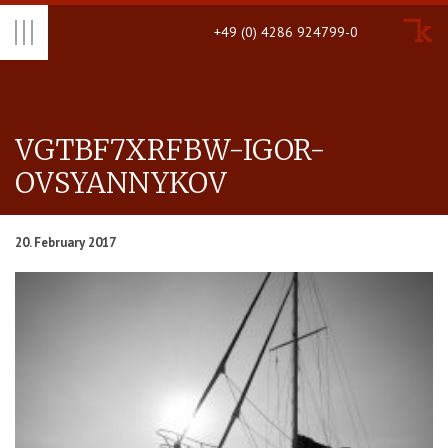
+49 (0) 4286 924799-0
VGTBF7XRFBW-IGOR-
OVSYAN­NYKOV
20. February 2017