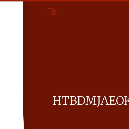
HTB­D­M­JAEO