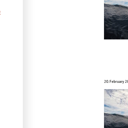
E
20. February 2