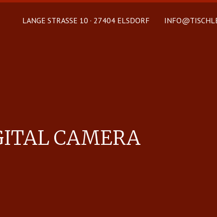
LANGE STRASSE 10 · 27404 ELSDORF
INFO@TISCHLE
­I­TAL CAM­ERA