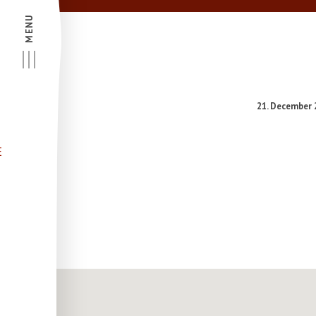
MENU
21. December 
E